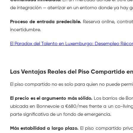
Comunidad inmediata.
 En un mercado donde el 50% del
de integración — aterrizar en un entorno donde ya hay g
Proceso de entrada predecible.
 Reserva online, contra
incertidumbre.
El Paradox del Talento en Luxemburgo: Desempleo Récord,
Las Ventajas Reales del Piso Compartido 
El piso compartido no es solo para quien no puede permit
El precio es el argumento más sólido.
 Los barrios de Bo
ubicada en Bonnevoie a €680/mes frente a un co-living
parte significativa de un fondo de emergencia.
Más estabilidad a largo plazo.
 El piso compartido priv