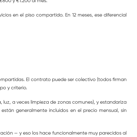
€800 y €1.200 al mes.
os en el piso compartido. En 12 meses, ese diferencial 
mpartidas. El contrato puede ser colectivo (todos firman 
o y criterio.
ua, luz, a veces limpieza de zonas comunes), y estandariza 
 están generalmente incluidos en el precio mensual, sin 
ación — y eso los hace funcionalmente muy parecidos al 