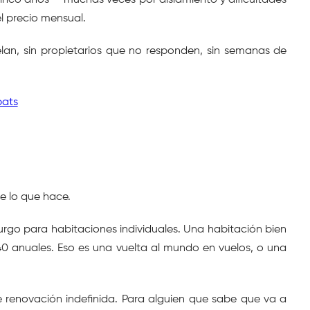
co años — muchas veces por aislamiento y dificultades 
l precio mensual.
elan, sin propietarios que no responden, sin semanas de 
pats
e lo que hace.
urgo para habitaciones individuales. Una habitación bien 
 anuales. Eso es una vuelta al mundo en vuelos, o una 
e renovación indefinida. Para alguien que sabe que va a 