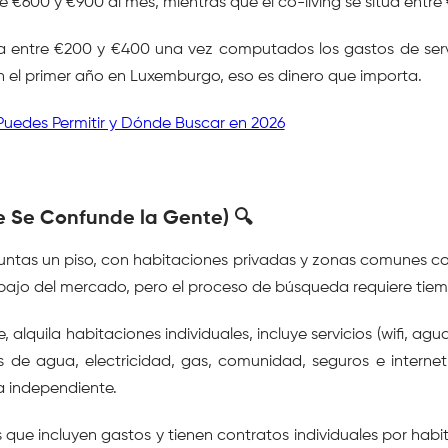
€600 y €900 al mes, mientras que el co-living se sitúa entre 
 entre €200 y €400 una vez computados los gastos de servici
 el primer año en Luxemburgo, eso es dinero que importa.
Puedes Permitir y Dónde Buscar en 2026
 Se Confunde la Gente) 🔍
juntas un piso, con habitaciones privadas y zonas comunes co
s bajo del mercado, pero el proceso de búsqueda requiere tiemp
alquila habitaciones individuales, incluye servicios (wifi, ag
s de agua, electricidad, gas, comunidad, seguros e internet
a independiente.
ue incluyen gastos y tienen contratos individuales por habit