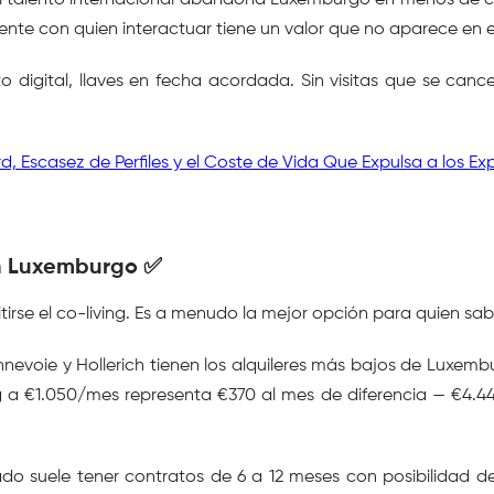
 talento internacional abandona Luxemburgo en menos de cin
ente con quien interactuar tiene un valor que no aparece en e
to digital, llaves en fecha acordada. Sin visitas que se canc
 Escasez de Perfiles y el Coste de Vida Que Expulsa a los Ex
en Luxemburgo ✅
irse el co-living. Es a menudo la mejor opción para quien sab
nnevoie y Hollerich tienen los alquileres más bajos de Luxemb
 a €1.050/mes representa €370 al mes de diferencia — €4.440
ado suele tener contratos de 6 a 12 meses con posibilidad d