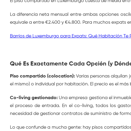
El piso compartido en Luxemburgo cuesta de media entre 
La diferencia neta mensual entre ambas opciones oscila
equivale a entre €2.400 y €4.800. Para muchos expats en
Barrios de Luxemburgo para Expats: Qué Habitación Te 
Qué Es Exactamente Cada Opción (y Dónde
Piso compartido (colocation):
 Varias personas alquilan 
el mismo) o individual por habitación. El precio es el má
Co-living gestionado:
 Una empresa gestiona el inmueble, 
el proceso de entrada. En el co-living, todos los gasto
necesidad de gestionar contratos de suministro de form
Lo que confunde a mucha gente: hay pisos compartidos q