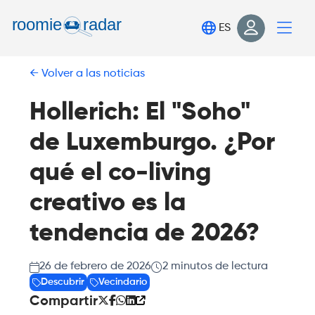
Encuentra tu habitación
ES
Publica tu habitación
Volver a las noticias
Iniciar sesión
Regístrate
Hollerich: El "Soho"
de Luxemburgo. ¿Por
qué el co-living
creativo es la
tendencia de 2026?
26 de febrero de 2026
2
minutos de lectura
Descubrir
Vecindario
Compartir