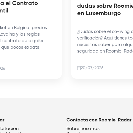
a el Contrato
dudas sobre Roomi
ntil
en Luxemburgo
kot en Bélgica, precios
¿Dudas sobre el co-living o
Lovaina y las reglas
verificación? Aquí tienes t
l contrato de alquiler
necesitas saber para alqui
il que pocos expats
seguridad en Roomie-Rad
20/07/2026
026
ar
Contacta con Roomie-Radar
abitación
Sobre nosotros