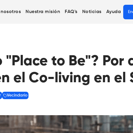
 nosotros
Nuestra misión
FAQ's
Noticias
Ayuda
En
o "Place to Be"? Por 
n el Co-living en el
r
Vecindario