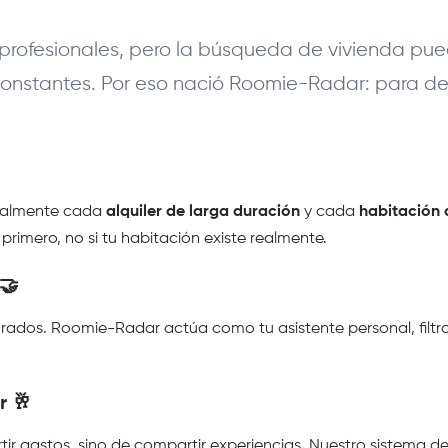
rofesionales, pero la búsqueda de vivienda puede
nstantes. Por eso nació Roomie-Radar: para dev
ualmente cada 
alquiler de larga duración
 y cada 
habitación
rimero, no si tu habitación existe realmente.
🤝 
ados. Roomie-Radar actúa como tu asistente personal, filtra
 🥂 
tir gastos, sino de compartir experiencias. Nuestro sistema 