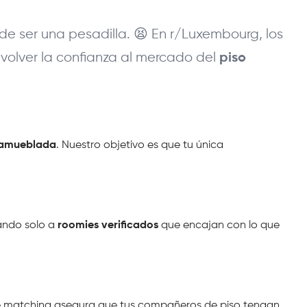
 ser una pesadilla. 😫 En r/Luxembourg, los 
olver la confianza al mercado del 
piso 
 amueblada
. Nuestro objetivo es que tu única 
ndo solo a 
roomies verificados
 que encajan con lo que 
de matching asegura que tus compañeros de piso tengan 