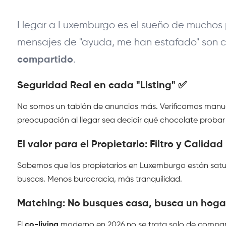
Llegar a Luxemburgo es el sueño de muchos p
mensajes de "ayuda, me han estafado" son co
.
compartido
Seguridad Real en cada "Listing" ✅ 
No somos un tablón de anuncios más. Verificamos man
preocupación al llegar sea decidir qué chocolate probar p
El valor para el Propietario: Filtro y Calidad 
Sabemos que los propietarios en Luxemburgo están satur
buscas. Menos burocracia, más tranquilidad.
Matching: No busques casa, busca un hogar
El 
co-living
 moderno en 2026 no se trata solo de compar