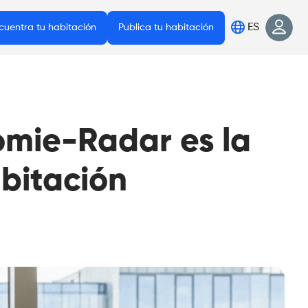
ES
cuentra tu habitación
Publica tu habitación
mie-Radar es la
bitación