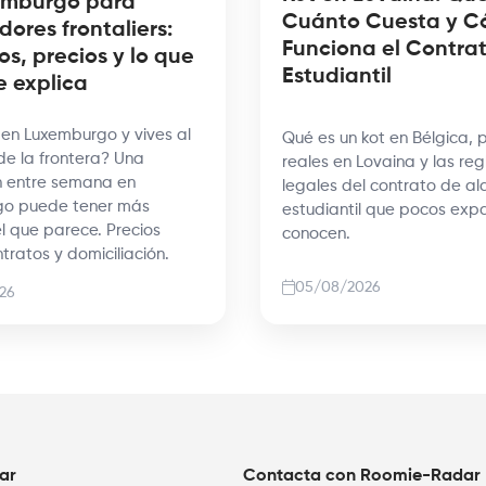
emburgo para
Cuánto Cuesta y 
dores frontaliers:
Funciona el Contra
os, precios y lo que
Estudiantil
e explica
 en Luxemburgo y vives al
Qué es un kot en Bélgica, 
de la frontera? Una
reales en Lovaina y las reg
n entre semana en
legales del contrato de alq
go puede tener más
estudiantil que pocos exp
l que parece. Precios
conocen.
ntratos y domiciliación.
05/08/2026
26
ar
Contacta con Roomie-Radar