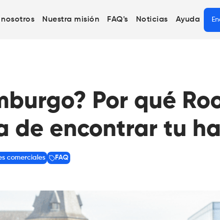
 nosotros
Nuestra misión
FAQ's
Noticias
Ayuda
En
mburgo? Por qué Roo
a de encontrar tu ha
es comerciales
FAQ