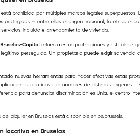
lquiler en Bruselas
a está prohibida por múltiples marcos legales superpuestos.
protegidos — entre ellos el origen nacional, la etnia, el colo
servicios, incluido el arrendamiento de vivienda.
Bruselas-Capital
 refuerza estas protecciones y establece que
o legítimo perseguido. Un propietario puede exigir solvenci
tado nuevas herramientas para hacer efectivas estas prote
aplicaciones idénticas con nombres de distintos orígenes — 
eferencia para denunciar discriminación es Unia, el centro in
del alquiler en Bruselas está disponible en be.brussels.
n locativa en Bruselas