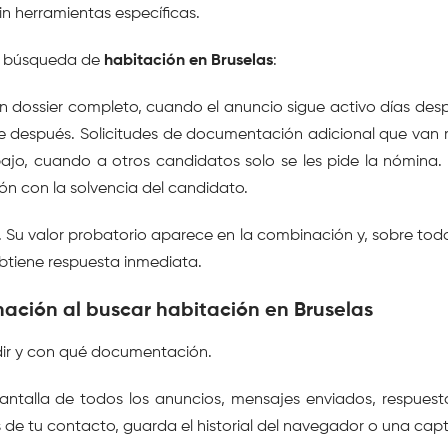
in herramientas específicas.
u búsqueda de 
habitación en Bruselas
:
dossier completo, cuando el anuncio sigue activo días despué
 después. Solicitudes de documentación adicional que van má
ajo, cuando a otros candidatos solo se les pide la nómina. P
ión con la solvencia del candidato.
a. Su valor probatorio aparece en la combinación y, sobre tod
btiene respuesta inmediata.
ación al buscar habitación en Bruselas
udir y con qué documentación.
talla de todos los anuncios, mensajes enviados, respuestas 
de tu contacto, guarda el historial del navegador o una capt