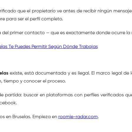
ficado que el propietario ve antes de recibir ningún mensaje: i
re para ser el perfil completo.
ica del primer contacto — que es exactamente donde ocurre l
selas Te Puedes Permitir Según Dónde Trabajas
elas
 existe, está documentada y es ilegal. El marco legal de 
, tiempo y conocer el proceso.
e partida: buscar en plataformas con perfiles verificados q
acebook.
os en Bruselas. Empieza en 
roomie-radar.com
.