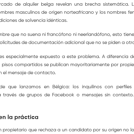
cado de alquiler belga revelan una brecha sistemática. 
nombres masculinos de origen norteafricano y los nombres fe
iciones de solvencia idénticas.
bre que no suena ni francófono ni neerlandófono, esto tien
 solicitudes de documentación adicional que no se piden a otr
es especialmente expuesto a este problema. A diferencia d
pisos compartidos se publican mayoritariamente por propieta
n el mensaje de contacto.
que lanzamos en Bélgica: los inquilinos con perfiles c
 través de grupos de Facebook o mensajes sin contexto. E
en la práctica
 Un propietario que rechaza a un candidato por su origen no l