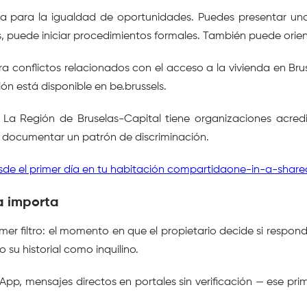
lga para la igualdad de oportunidades. Puedes presentar una
es, puede iniciar procedimientos formales. También puede orien
ra conflictos relacionados con el acceso a la vivienda en Brus
ón está disponible en be.brussels.
 La Región de Bruselas-Capital tiene organizaciones acred
a documentar un patrón de discriminación.
esde el primer día en tu habitación compartidaone-in-a-sha
a importa
er filtro: el momento en que el propietario decide si responde 
 su historial como inquilino.
, mensajes directos en portales sin verificación — ese prime