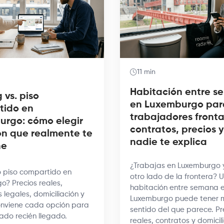
11 min
Habitación entre 
 vs. piso
en Luxemburgo par
tido en
trabajadores frontal
rgo: cómo elegir
contratos, precios y
ón que realmente te
nadie te explica
ne
¿Trabajas en Luxemburgo y
o piso compartido en
otro lado de la frontera? 
o? Precios reales,
habitación entre semana 
s legales, domiciliación y
Luxemburgo puede tener 
nviene cada opción para
sentido del que parece. Pr
ado recién llegado.
reales, contratos y domicil