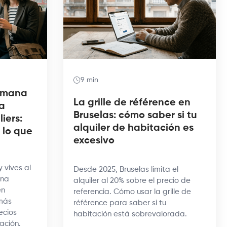
9 min
semana
La grille de référence en
a
Bruselas: cómo saber si tu
iers:
alquiler de habitación es
 lo que
excesivo
 vives al
Desde 2025, Bruselas limita el
Una
alquiler al 20% sobre el precio de
en
referencia. Cómo usar la grille de
más
référence para saber si tu
ecios
habitación está sobrevalorada.
iación.