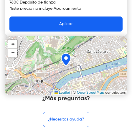
760€ Depósito de fianza
*
Este precio no incluye
Aparcamiento
Aplicar
+
−
Leaflet
|
©
OpenStreetMap
contributors
¿Más preguntas?
¿Necesitas ayuda?