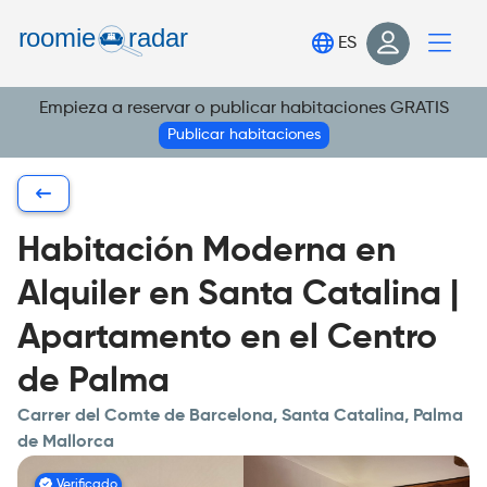
Encuentra tu habitación
ES
Publica tu habitación
Empieza a reservar o publicar habitaciones GRATIS
Iniciar sesión
Publicar habitaciones
Regístrate
Habitación Moderna en
Alquiler en Santa Catalina |
Apartamento en el Centro
de Palma
Carrer del Comte de Barcelona, Santa Catalina, Palma
de Mallorca
Verificado