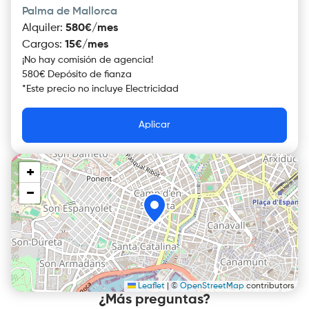
Palma de Mallorca
Alquiler
:
580€/mes
Cargos
:
15€/mes
¡No hay comisión de agencia!
580€ Depósito de fianza
*
Este precio no incluye
Electricidad
Aplicar
+
−
Leaflet
|
©
OpenStreetMap
contributors
¿Más preguntas?