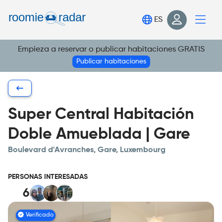
Encuentra tu habitación
ES
Publica tu habitación
Empieza a reservar o publicar habitaciones GRATIS
Iniciar sesión
Publicar habitaciones
Regístrate
Super Central Habitación
Doble Amueblada | Gare
Boulevard d'Avranches, Gare, Luxembourg
PERSONAS INTERESADAS
6
Verificado