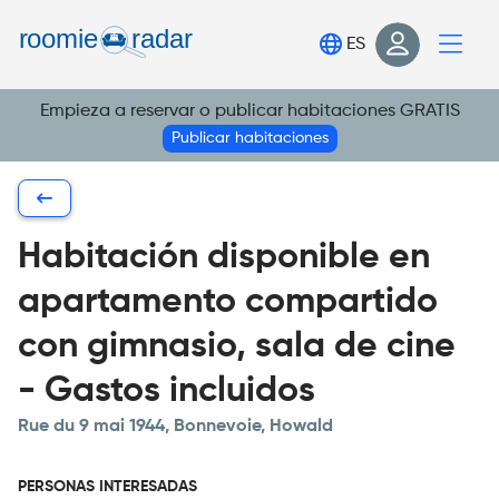
Encuentra tu habitación
ES
Publica tu habitación
Empieza a reservar o publicar habitaciones GRATIS
Iniciar sesión
Publicar habitaciones
Regístrate
Habitación disponible en
apartamento compartido
con gimnasio, sala de cine
- Gastos incluidos
Rue du 9 mai 1944, Bonnevoie, Howald
PERSONAS INTERESADAS