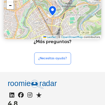
−
Leaflet
|
©
OpenStreetMap
contributors
¿Más preguntas?
¿Necesitas ayuda?