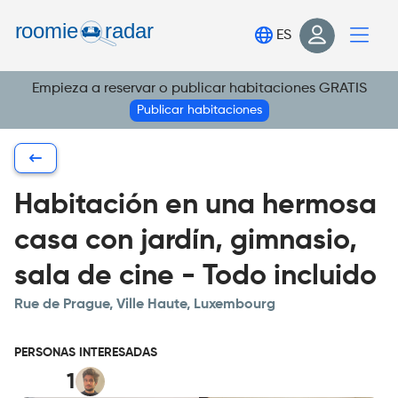
Encuentra tu habitación
ES
Publica tu habitación
Empieza a reservar o publicar habitaciones GRATIS
Iniciar sesión
Publicar habitaciones
Regístrate
Habitación en una hermosa
casa con jardín, gimnasio,
sala de cine - Todo incluido
Rue de Prague, Ville Haute, Luxembourg
PERSONAS INTERESADAS
1