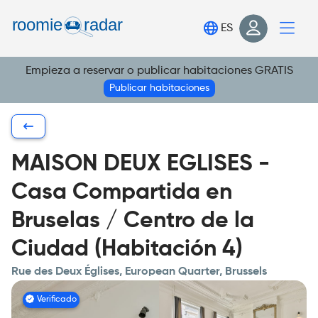
Encuentra tu habitación
ES
Publica tu habitación
Empieza a reservar o publicar habitaciones GRATIS
Iniciar sesión
Publicar habitaciones
Regístrate
MAISON DEUX EGLISES -
Casa Compartida en
Bruselas / Centro de la
Ciudad (Habitación 4)
Rue des Deux Églises, European Quarter, Brussels
Verificado