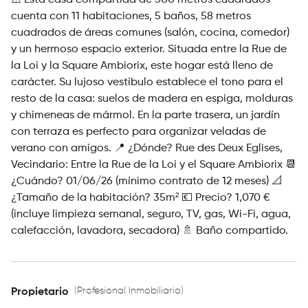
⚠️ Esta casa compartida de 500 metros cuadrados
cuenta con 11 habitaciones, 5 baños, 58 metros
cuadrados de áreas comunes (salón, cocina, comedor)
y un hermoso espacio exterior. Situada entre la Rue de
la Loi y la Square Ambiorix, este hogar está lleno de
carácter. Su lujoso vestíbulo establece el tono para el
resto de la casa: suelos de madera en espiga, molduras
y chimeneas de mármol. En la parte trasera, un jardín
con terraza es perfecto para organizar veladas de
verano con amigos. 📍 ¿Dónde? Rue des Deux Eglises,
Vecindario: Entre la Rue de la Loi y el Square Ambiorix 📆
¿Cuándo? 01/06/26 (mínimo contrato de 12 meses) 📐
¿Tamaño de la habitación? 35m² 💶 Precio? 1,070 €
(incluye limpieza semanal, seguro, TV, gas, Wi-Fi, agua,
calefacción, lavadora, secadora) 🚿 Baño compartido.
(Profesional Inmobiliario)
Propietario