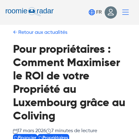
Trouve ta chambre
FR
Publie ta chambre
Retour aux actualités
Connexion
S'inscrire
Pour propriétaires :
Comment Maximiser
le ROI de votre
Propriété au
Luxembourg grâce au
Coliving
17 mars 2026
7
minutes de lecture
Financier
Propriétaires