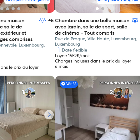
Idéal pour les stagiaires
Idéal pour les stagiaire
une maison
+5
Chambre dans une belle maison
c salle de
avec jardin, salle de sport, salle
extérieur et
de cinéma - Tout compris
Rue de Prague, Ville Haute, Luxembourg,
ges comprises
Luxembourg
Bonnevoie, Luxembourg,
Date flexible
Loyer
:
1552
€/mois
Charges incluses dans le prix du loyer
6 mois
ans le prix du loyer
PERSONNES INTÉRESSÉES
PERSONNES INTÉRESSÉ
Vérifié
1
2