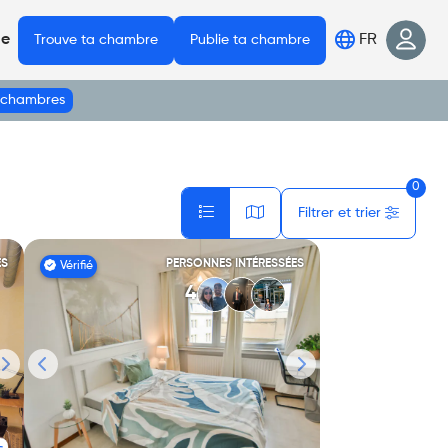
FR
de
Trouve ta chambre
Publie ta chambre
s chambres
0
Filtrer et trier
ES
PERSONNES INTÉRESSÉES
Vérifié
4