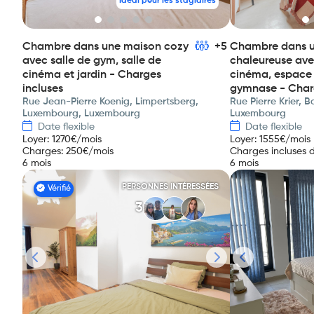
Idéal pour les stagiaires
Chambre dans une maison cozy
+5
Chambre dans 
avec salle de gym, salle de
chaleureuse ave
cinéma et jardin - Charges
cinéma, espace 
incluses
gymnase - Char
Rue Jean-Pierre Koenig, Limpertsberg,
Rue Pierre Krier, 
Luxembourg, Luxembourg
Luxembourg
Date flexible
Date flexible
Loyer
:
1270
€/mois
Loyer
:
1555
€/mois
Charges
:
250
€/mois
Charges incluses d
6 mois
6 mois
PERSONNES INTÉRESSÉES
Vérifié
3