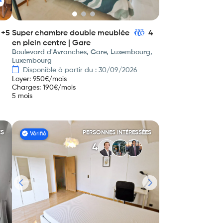
s
+5
Super chambre double meublée
4
en plein centre | Gare
Boulevard d'Avranches, Gare, Luxembourg,
Luxembourg
Disponible à partir du : 30/09/2026
Loyer
:
950
€/mois
Charges
:
190
€/mois
5 mois
ES
PERSONNES INTÉRESSÉES
Vérifié
4