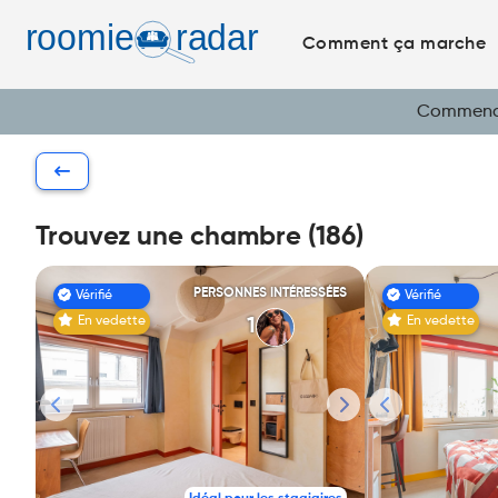
Comment ça marche
Commencez
Trouvez une chambre (186)
PERSONNES INTÉRESSÉES
Vérifié
Vérifié
En vedette
En vedette
1