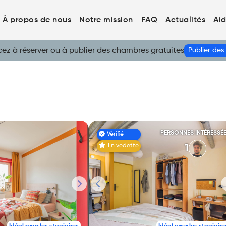
À propos de nous
Notre mission
FAQ
Actualités
Ai
 à réserver ou à publier des chambres gratuites
Publier de
PERSONNES INTÉRESSÉ
Vérifié
En vedette
1