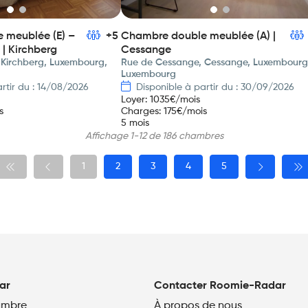
 meublée (E) –
+5
Chambre double meublée (A) |
| Kirchberg
Cessange
 Kirchberg, Luxembourg,
Rue de Cessange, Cessange, Luxembourg
Luxembourg
rtir du : 14/08/2026
Disponible à partir du : 30/09/2026
Loyer
:
1035
€/mois
s
Charges
:
175
€/mois
5 mois
Affichage 1-12 de 186 chambres
1
2
3
4
5
ar
Contacter Roomie-Radar
ambre
À propos de nous