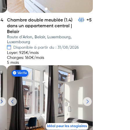
4
Chambre double meublée (1.4)
+5
dans un appartement central |
Belair
Route d'Arlon, Belair, Luxembourg,
Luxembourg
Disponible à partir du : 31/08/2026
Loyer
:
925
€/mois
Charges
:
160
€/mois
5 mois
ES
Vérifié
Idéal pour les stagiaires