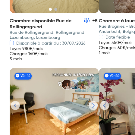
Chambre disponible Rue de
+5
Chambre à loue
Rue Brogniez - Bro
Rollingergrund
Anderlecht, Belgi
Rue de Rollingergrund, Rollingergrund,
Date flexible
Luxembourg, Luxembourg
Loyer
:
550
€/mois
Disponible à partir du : 30/09/2026
Charges
:
60
€/moi
Loyer
:
980
€/mois
1 mois
Charges
:
160
€/mois
5 mois
PERSONNES INTÉRESSÉES
Vérifié
Vérifié
9