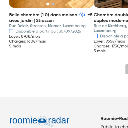
Belle chambre (1.0) dans maison
+5
Chambre double
avec jardin | Strassen
duplex moderne 
Rue Belair, Strassen, Mamer, Luxembourg
Rue de Kirchberg,
Luxembourg
Disponible à partir du : 30/09/2026
Disponible à pa
Loyer
:
870
€/mois
Charges
:
160
€/mois
Loyer
:
955
€/mois
5 mois
Charges
:
175
€/moi
5 mois
Roomie-Rad
Publie ta ch