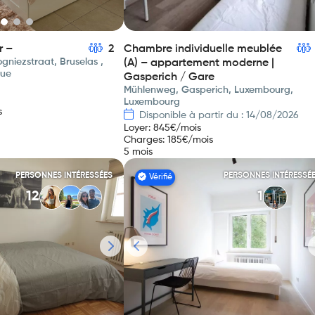
r –
2
Chambre individuelle meublée
gniezstraat, Bruselas ,
(A) – appartement moderne |
que
Gasperich / Gare
Mühlenweg, Gasperich, Luxembourg,
Luxembourg
s
Disponible à partir du : 14/08/2026
Loyer
:
845
€/mois
Charges
:
185
€/mois
5 mois
PERSONNES INTÉRESSÉES
PERSONNES INTÉRESSÉ
Vérifié
12
1