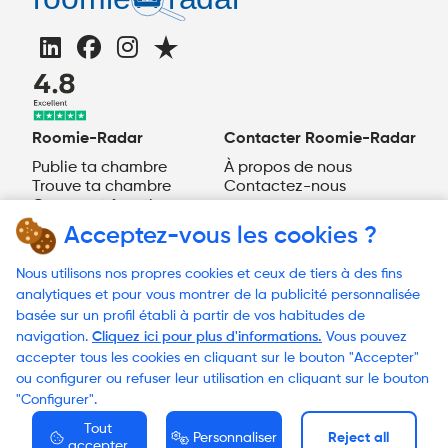
Roomie-Radar
Contacter Roomie-Radar
Publie ta chambre
À propos de nous
Trouve ta chambre
Contactez-nous
Comment fonctionne
Roomie-Radar ?
Acceptez-vous les cookies ?
FR
Nous utilisons nos propres cookies et ceux de tiers à des fins
Besoin d'aide?
analytiques et pour vous montrer de la publicité personnalisée
basée sur un profil établi à partir de vos habitudes de
navigation.
Cliquez ici pour plus d'informations.
Vous pouvez
accepter tous les cookies en cliquant sur le bouton "Accepter"
© 2023 Roomie-Radar
ou configurer ou refuser leur utilisation en cliquant sur le bouton
Conditions générales
"Configurer".
Politique des cookies
Politique de confidentialité
Tout
Personnaliser
Reject all
accepter