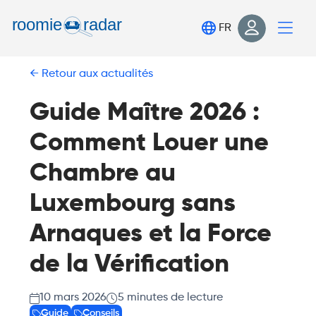
Trouve ta chambre
FR
Publie ta chambre
Retour aux actualités
Connexion
S'inscrire
Guide Maître 2026 :
Comment Louer une
Chambre au
Luxembourg sans
Arnaques et la Force
de la Vérification
10 mars 2026
5
minutes de lecture
Guide
Conseils