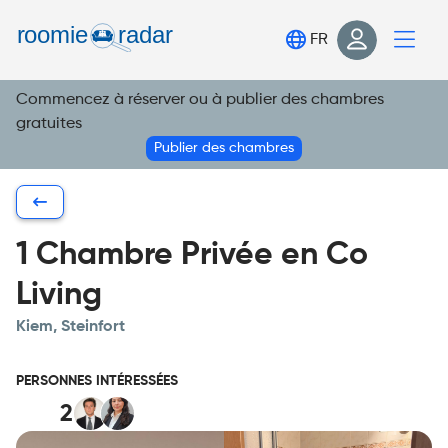
Trouve ta chambre
FR
Publie ta chambre
Commencez à réserver ou à publier des chambres
Connexion
gratuites
S'inscrire
Publier des chambres
1 Chambre Privée en Co
Living
Kiem, Steinfort
PERSONNES INTÉRESSÉES
2