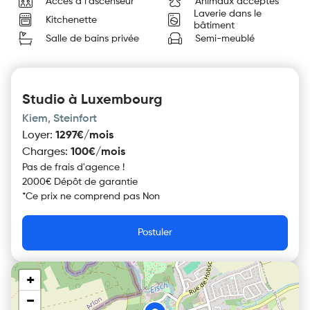
Accès à l'ascenseur
Animaux acceptés
Laverie dans le
Kitchenette
bâtiment
Salle de bains privée
Semi-meublé
Studio à Luxembourg
Kiem, Steinfort
Loyer
:
1297€/mois
Charges
:
100€/mois
Pas de frais d'agence !
2000€ Dépôt de garantie
*
Ce prix ne comprend pas
Non
Postuler
+
−