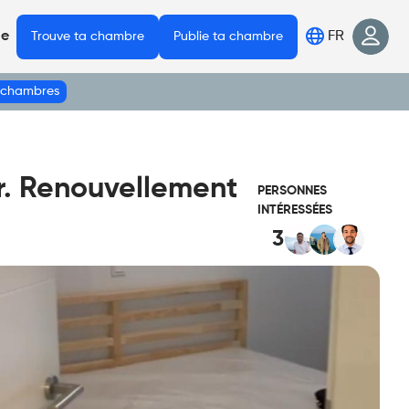
FR
de
Trouve ta chambre
Publie ta chambre
s chambres
. Renouvellement
PERSONNES
INTÉRESSÉES
3