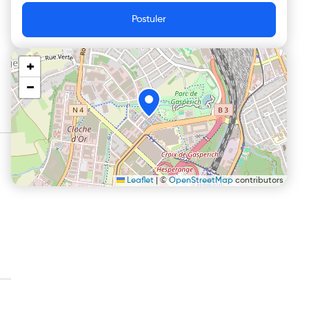
Postuler
+
−
Leaflet
|
©
OpenStreetMap
contributors