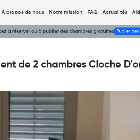
À propos de nous
Notre mission
FAQ
Actualités
Ai
 à réserver ou à publier des chambres gratuites
Publier de
nt de 2 chambres Cloche D'or