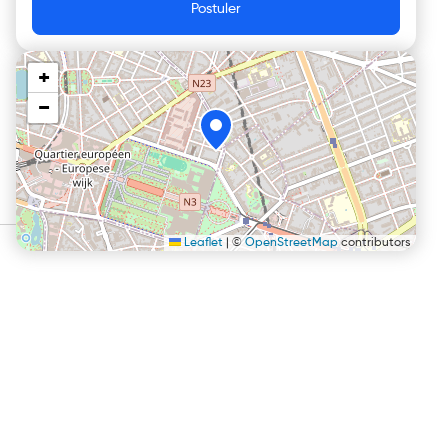
Postuler
+
−
Leaflet
|
©
OpenStreetMap
contributors