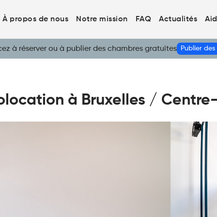
À propos de nous
Notre mission
FAQ
Actualités
Ai
 à réserver ou à publier des chambres gratuites
Publier de
ocation à Bruxelles / Centre-