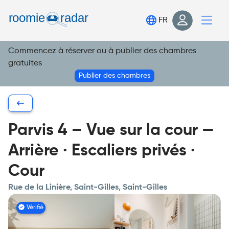
Trouve ta chambre
FR
Publie ta chambre
Commencez à réserver ou à publier des chambres
Connexion
gratuites
S'inscrire
Publier des chambres
Parvis 4 – Vue sur la cour —
Arrière · Escaliers privés ·
Cour
Rue de la Linière, Saint-Gilles, Saint-Gilles
Vérifié