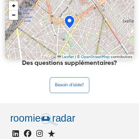
+
−
Leaflet
|
©
OpenStreetMap
contributors
Des questions supplémentaires?
Besoin d'aide?