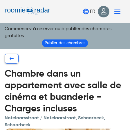
Trouve ta chambre
FR
Publie ta chambre
Commencez à réserver ou à publier des chambres
Connexion
gratuites
S'inscrire
Publier des chambres
Chambre dans un
appartement avec salle de
cinéma et buanderie -
Charges incluses
Notelaarsstraat / Notelaarstraat, Schaarbeek,
Schaarbeek