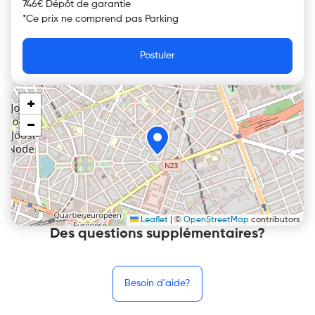
746€ Dépôt de garantie
*
Ce prix ne comprend pas
Parking
Postuler
+
−
Leaflet
|
©
OpenStreetMap
contributors
Des questions supplémentaires?
Besoin d'aide?