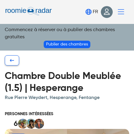
Trouve ta chambre
FR
Publie ta chambre
Commencez à réserver ou à publier des chambres
Connexion
gratuites
S'inscrire
Publier des chambres
Chambre Double Meublée
(1.5) | Hesperange
Rue Pierre Weydert, Hesperange, Fentange
PERSONNES INTÉRESSÉES
6