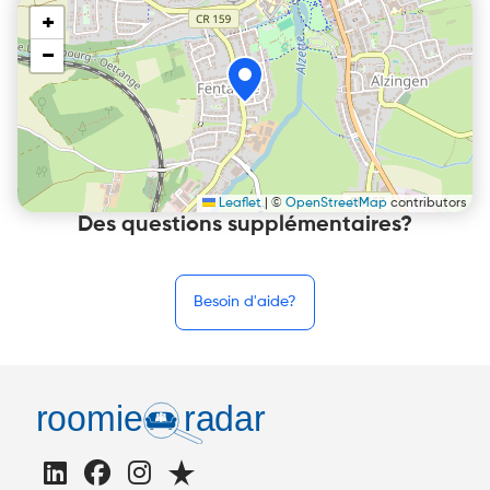
+
−
Leaflet
|
©
OpenStreetMap
contributors
Des questions supplémentaires?
Besoin d'aide?