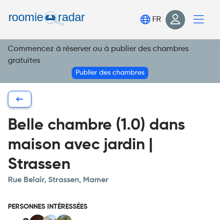
Trouve ta chambre
FR
Publie ta chambre
Commencez à réserver ou à publier des chambres
Connexion
gratuites
S'inscrire
Publier des chambres
Belle chambre (1.0) dans
maison avec jardin |
Strassen
Rue Belair, Strassen, Mamer
PERSONNES INTÉRESSÉES