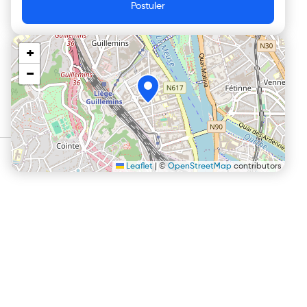
Postuler
+
−
Leaflet
|
©
OpenStreetMap
contributors