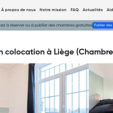
À propos de nous
Notre mission
FAQ
Actualités
Ai
 à réserver ou à publier des chambres gratuites
Publier de
 colocation à Liège (Chambre