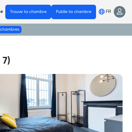
FR
de
Trouve ta chambre
Publie ta chambre
s chambres
 7)