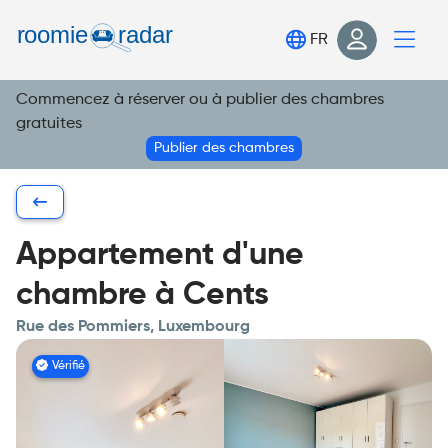
Trouve ta chambre
FR
Publie ta chambre
Commencez à réserver ou à publier des chambres
Connexion
gratuites
S'inscrire
Publier des chambres
Appartement d'une
chambre à Cents
Rue des Pommiers, Luxembourg
Vérifié