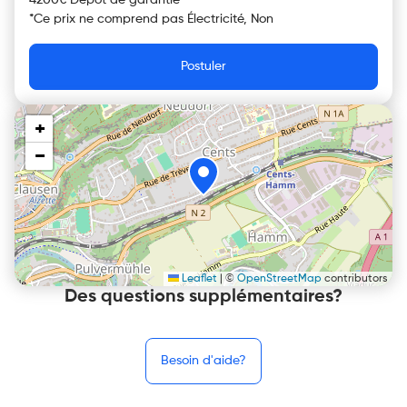
4200€ Dépôt de garantie
*
Ce prix ne comprend pas
Électricité, Non
Postuler
+
−
Leaflet
|
©
OpenStreetMap
contributors
Des questions supplémentaires?
Besoin d'aide?