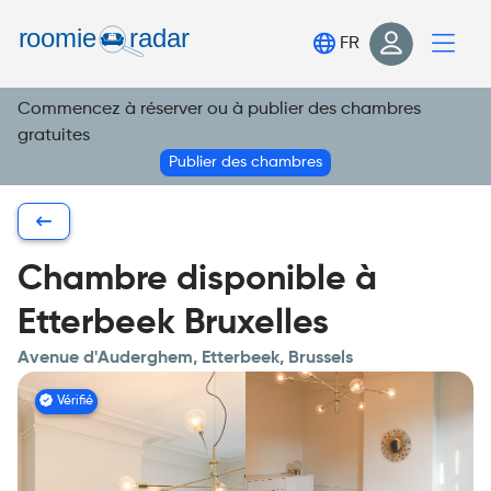
Trouve ta chambre
FR
Publie ta chambre
Commencez à réserver ou à publier des chambres
Connexion
gratuites
S'inscrire
Publier des chambres
Chambre disponible à
Etterbeek Bruxelles
Avenue d'Auderghem, Etterbeek, Brussels
Vérifié