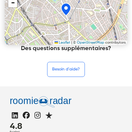
−
Leaflet
|
©
OpenStreetMap
contributors
Des questions supplémentaires?
Besoin d'aide?