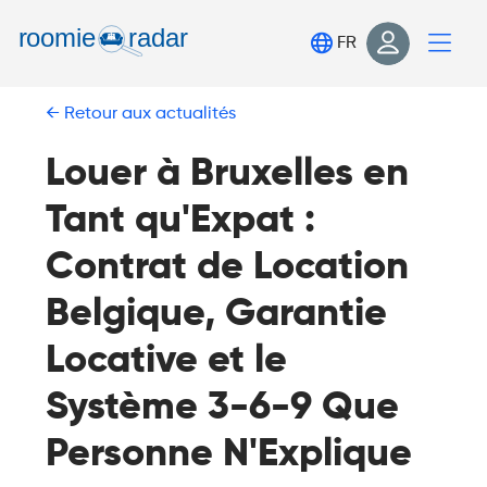
Trouve ta chambre
FR
Publie ta chambre
Retour aux actualités
Connexion
S'inscrire
Louer à Bruxelles en
Tant qu'Expat :
Contrat de Location
Belgique, Garantie
Locative et le
Système 3-6-9 Que
Personne N'Explique