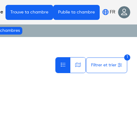
FR
de
Trouve ta chambre
Publie ta chambre
s chambres
1
Filtrer et trier