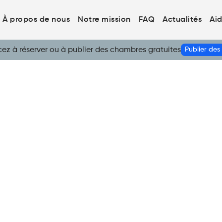
À propos de nous
Notre mission
FAQ
Actualités
Ai
 à réserver ou à publier des chambres gratuites
Publier de